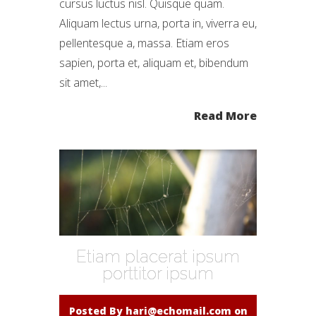
cursus luctus nisl. Quisque quam.
Aliquam lectus urna, porta in, viverra eu,
pellentesque a, massa. Etiam eros
sapien, porta et, aliquam et, bibendum
sit amet,...
Read More
Etiam placerat ipsum
porttitor ipsum
Posted By
hari@echomail.com
on