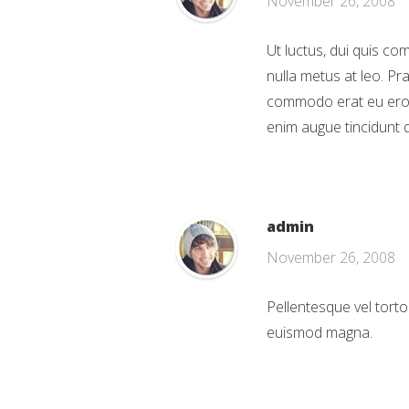
November 26, 2008
Ut luctus, dui quis co
nulla metus at leo. P
commodo erat eu eros.
enim augue tincidunt q
admin
November 26, 2008
Pellentesque vel torto
euismod magna.