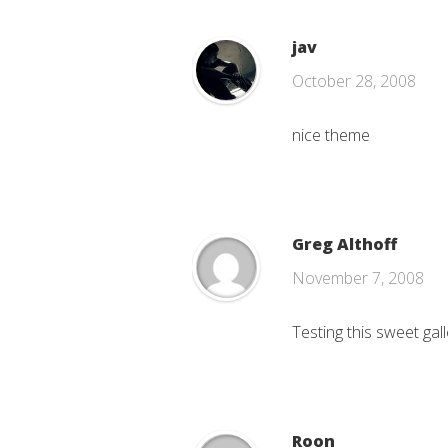
jav
October 28, 2008
nice theme
Greg Althoff
November 7, 2008
Testing this sweet gall
Roon