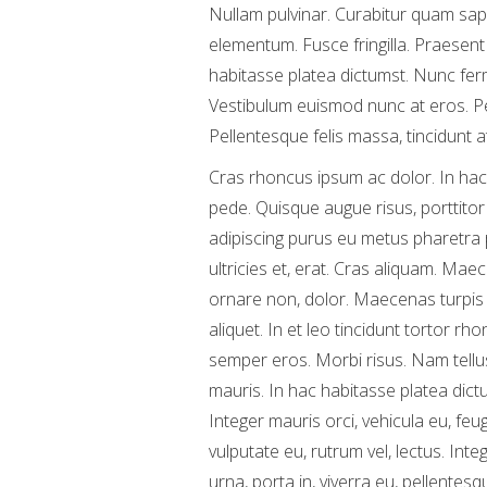
Nullam pulvinar. Curabitur quam sapi
elementum. Fusce fringilla. Praesent 
habitasse platea dictumst. Nunc ferm
Vestibulum euismod nunc at eros. Pe
Pellentesque felis massa, tincidunt at,
Cras rhoncus ipsum ac dolor. In hac 
pede. Quisque augue risus, porttitor 
adipiscing purus eu metus pharetra po
ultricies et, erat. Cras aliquam. Maec
ornare non, dolor. Maecenas turpis la
aliquet. In et leo tincidunt tortor rh
semper eros. Morbi risus. Nam tellus
mauris. In hac habitasse platea dictu
Integer mauris orci, vehicula eu, feugi
vulputate eu, rutrum vel, lectus. Int
urna, porta in, viverra eu, pellentes