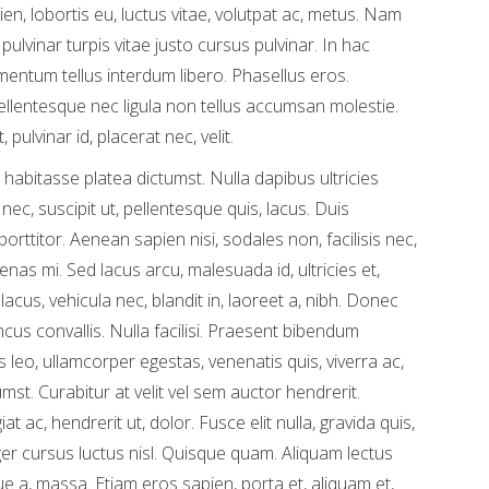
en, lobortis eu, luctus vitae, volutpat ac, metus. Nam
pulvinar turpis vitae justo cursus pulvinar. In hac
entum tellus interdum libero. Phasellus eros.
llentesque nec ligula non tellus accumsan molestie.
 pulvinar id, placerat nec, velit.
habitasse platea dictumst. Nulla dapibus ultricies
nec, suscipit ut, pellentesque quis, lacus. Duis
rttitor. Aenean sapien nisi, sodales non, facilisis nec,
enas mi. Sed lacus arcu, malesuada id, ultricies et,
cus, vehicula nec, blandit in, laoreet a, nibh. Donec
oncus convallis. Nulla facilisi. Praesent bibendum
 leo, ullamcorper egestas, venenatis quis, viverra ac,
mst. Curabitur at velit vel sem auctor hendrerit.
at ac, hendrerit ut, dolor. Fusce elit nulla, gravida quis,
eger cursus luctus nisl. Quisque quam. Aliquam lectus
que a, massa. Etiam eros sapien, porta et, aliquam et,