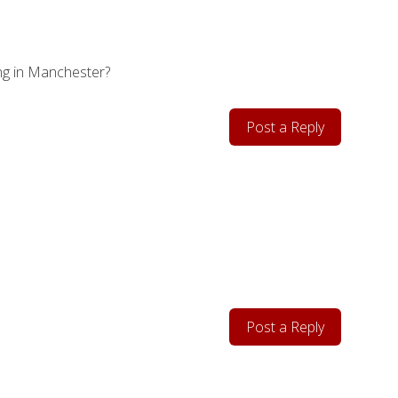
ding in Manchester?
Post a Reply
Post a Reply