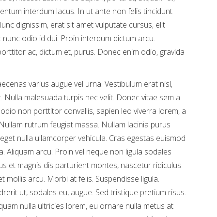
ntum interdum lacus. In ut ante non felis tincidunt
nc dignissim, erat sit amet vulputate cursus, elit
t nunc odio id dui. Proin interdum dictum arcu.
 porttitor ac, dictum et, purus. Donec enim odio, gravida
ecenas varius augue vel urna. Vestibulum erat nisl,
elit. Nulla malesuada turpis nec velit. Donec vitae sem a
odio non porttitor convallis, sapien leo viverra lorem, a
 Nullam rutrum feugiat massa. Nullam lacinia purus
 eget nulla ullamcorper vehicula. Cras egestas euismod
a. Aliquam arcu. Proin vel neque non ligula sodales
us et magnis dis parturient montes, nascetur ridiculus
mollis arcu. Morbi at felis. Suspendisse ligula.
drerit ut, sodales eu, augue. Sed tristique pretium risus.
quam nulla ultricies lorem, eu ornare nulla metus at