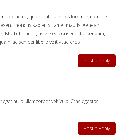
mmodo luctus, quam nulla ultricies lorem, eu ornare
raesent rhoncus sapien sit amet mauris. Aenean
 Morbi tristique, risus sed consequat bibendum,
uam, ac semper libero velit vitae eros.
Post a Reply
r eget nulla ullamcorper vehicula. Cras egestas
Post a Reply