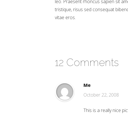
leo. Praesent rhoncus sapien sit a
tristique, risus sed consequat biben
vitae eros.
12 Comments
Me
October 22, 2008
This is a really nice pi